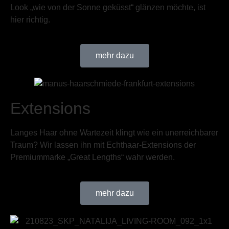
Look „wie von der Sonne geküsst“ glänzen möchte, ist
hier richtig.
mehr dazu
Extensions
Langes Haar ohne Wartezeit klingt wie ein unerreichbarer
Traum? Wir lassen ihn mit Echthaar-Extensions der
Premiummarke „Great Lengths“ wahr werden.
mehr dazu