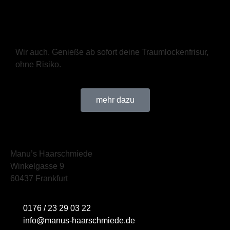
Wir auch. Genieße ab sofort deine Traumlockenfrisur,
ohne Risiko.
mehr dazu
Manu’s Haarschmiede
Winkelgasse 9
60437 Frankfurt
0176 / 23 29 03 22
info@manus-haarschmiede.de