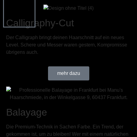
Calligraphy-Cut
Der Calligraph bringt deinen Haarschnitt auf ein neues
Level. Schere und Messer waren gestern, Kompromisse
übrigens auch.
mehr dazu
Balayage
Die Premium-Technik in Sachen Farbe. Ein Trend, der
gekommen ist, um zu bleiben! Wer mit einem natürlichen